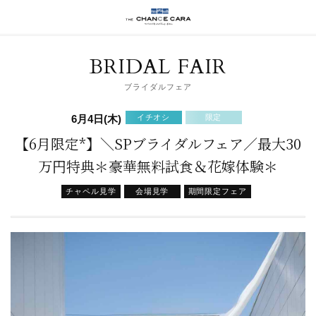
BRIDAL FAIR
ブライダルフェア
イチオシ
限定
6月4日(木)
【6月限定*】＼SPブライダルフェア／最大30
万円特典＊豪華無料試食＆花嫁体験＊
チャペル見学
会場見学
期間限定フェア