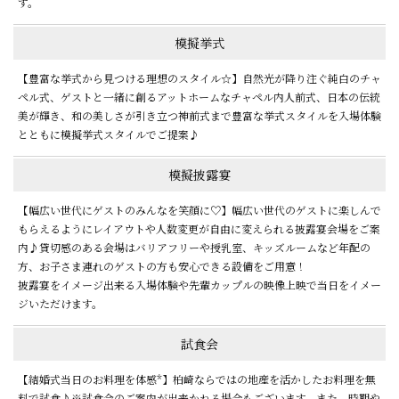
す。
模擬挙式
【豊富な挙式から見つける理想のスタイル☆】自然光が降り注ぐ純白のチャ
ペル式、ゲストと一緒に創るアットホームなチャペル内人前式、日本の伝統
美が輝き、和の美しさが引き立つ神前式まで豊富な挙式スタイルを入場体験
とともに模擬挙式スタイルでご提案♪
模擬披露宴
【幅広い世代にゲストのみんなを笑顔に♡】幅広い世代のゲストに楽しんで
もらえるようにレイアウトや人数変更が自由に変えられる披露宴会場をご案
内♪貸切感のある会場はバリアフリーや授乳室、キッズルームなど年配の
方、お子さま連れのゲストの方も安心できる設備をご用意！
披露宴をイメージ出来る入場体験や先輩カップルの映像上映で当日をイメー
ジいただけます。
試食会
【結婚式当日のお料理を体感*】柏崎ならではの地産を活かしたお料理を無
料で試食♪※試食会のご案内が出来かねる場合もございます。また、時期や