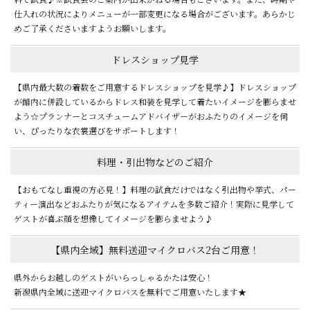
仕入れの状況によりメニューが一部変更になる場合がございます。あらかじ
めご了承くださいますようお願いします。
ドレスショップ見学
【県内最大数の着数をご用意するドレスショップを見学♪】ドレスショップ
が館内に併設しているからドレス和装を見学して着たいイメージを膨らませ
よう☆プランナーとコスチュームアドバイザーがおふたりのイメージを伺
い、ぴったりな衣裳選びをサポートします！
料理・引出物などのご紹介
【おもてなし重視の方必見！】料理の試食だけではなく引出物や挙式、パー
ティー演出などおふたりが気になるアイテムを多数ご紹介！実際に見学して
ゲストが喜ぶ顔を想像してイメージを膨らませよう♪
【県内全域】無料送迎マイクロバス2台ご用意！
県外からお越しのゲストがいらっしゃるかたは安心！
新潟県内全域に送迎マイクロバスを無料でご用意いたします★