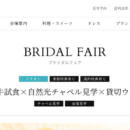
見学予約
資料請求
会場案内
料理・スイーツ
ドレス
プラン
BRIDAL FAIR
ブライダルフェア
イチオシ
来館特典有り
成約特典有り
和牛試食×自然光チャペル見学×貸切
チャペル見学
会場見学