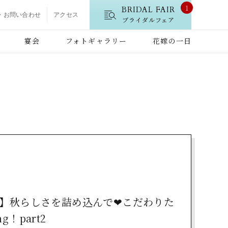
1
BRIDAL FAIR
・お問い合わせ
アクセス
ブライダルフェア
宴会
フォトギャラリー
花嫁の一日
】秋らしさを詰め込んで❤こだわりた
g！part2