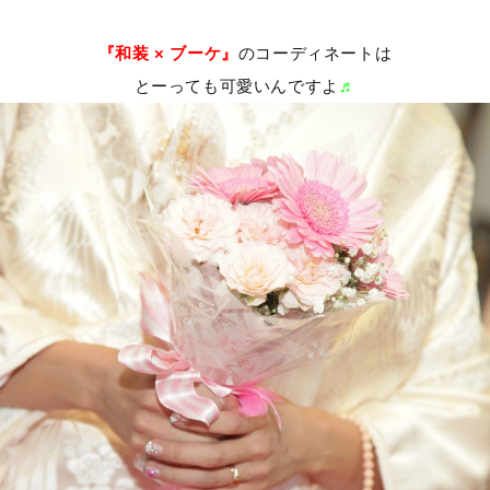
『和装 × ブーケ』
のコーディネートは
とーっても可愛いんですよ
♬