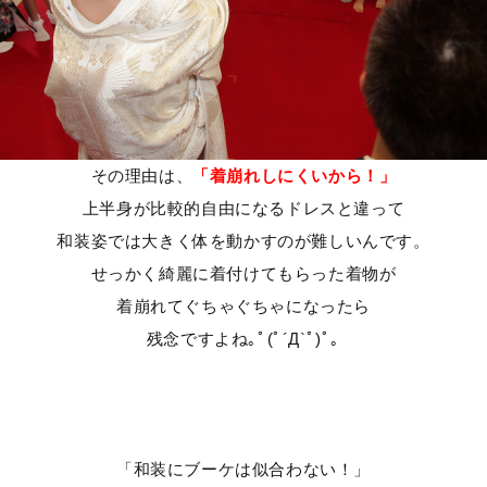
その理由は、
「着崩れしにくいから！」
上半身が比較的自由になるドレスと違って
和装姿では大きく体を動かすのが難しいんです。
せっかく綺麗に着付けてもらった着物が
着崩れてぐちゃぐちゃになったら
残念ですよね｡ﾟ(ﾟ´Д`ﾟ)ﾟ｡
「和装にブーケは似合わない！」